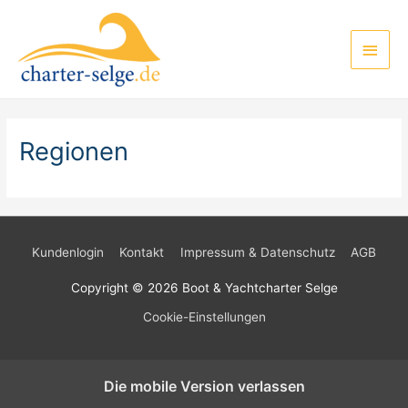
Zum
Inhalt
Haup
springen
Regionen
Kundenlogin
Kontakt
Impressum & Datenschutz
AGB
Copyright © 2026
Boot & Yachtcharter Selge
Cookie-Einstellungen
Die mobile Version verlassen