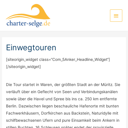
Zum
Inhalt
Haup
springen
Einwegtouren
[siteorigin_widget class=“Com_5Anker_Headline_Widget“]
[/siteorigin_widget]
Die Tour startet in Waren, der größten Stadt an der Müritz. Sie
verläuft über ein Geflecht von Seen und Verbindungskanälen
sowie über die Havel und Spree bis ins ca. 250 km entfernte
Berlin. Dazwischen liegen beschauliche Hafenorte mit bunten
Fachwerkhäusern, Dorfkirchen aus Backstein, Naturidylle mit
schilfbewachsenen Ufern und pure Einsamkeit beim Ankern in
stillen Buchten. 16 Schleusen später endet der provinzielle