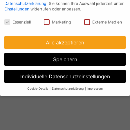
Datenschutzerklärung
.
Sie können Ihre Auswahl jederzeit unter
Einstellungen
widerrufen oder anpassen.
Datenschutz
Essenziell
Marketing
Externe Medien
Alle akzeptieren
Speichern
Individuelle Datenschutzeinstellungen
Cookie-Details
Datenschutzerklärung
Impressum
Datenschutzeinstellungen
Wenn Sie unter 16 Jahre alt sind und Ihre Zustimmung zu
freiwilligen Diensten geben möchten, müssen Sie Ihre
Erziehungsberechtigten um Erlaubnis bitten.
Wir verwenden Cookies und andere Technologien auf unserer