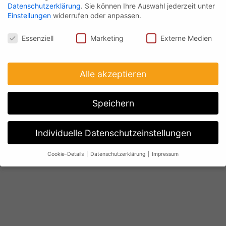
Datenschutzerklärung
.
Sie können Ihre Auswahl jederzeit unter
Einstellungen
widerrufen oder anpassen.
Datenschutz
Essenziell
Marketing
Externe Medien
Alle akzeptieren
Speichern
Individuelle Datenschutzeinstellungen
Cookie-Details
Datenschutzerklärung
Impressum
Datenschutzeinstellungen
Wenn Sie unter 16 Jahre alt sind und Ihre Zustimmung zu
freiwilligen Diensten geben möchten, müssen Sie Ihre
Erziehungsberechtigten um Erlaubnis bitten.
Wir verwenden Cookies und andere Technologien auf unserer