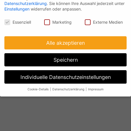
Datenschutzerklärung
.
Sie können Ihre Auswahl jederzeit unter
Einstellungen
widerrufen oder anpassen.
Datenschutz
Essenziell
Marketing
Externe Medien
Alle akzeptieren
Speichern
Individuelle Datenschutzeinstellungen
Cookie-Details
Datenschutzerklärung
Impressum
Datenschutzeinstellungen
Wenn Sie unter 16 Jahre alt sind und Ihre Zustimmung zu
freiwilligen Diensten geben möchten, müssen Sie Ihre
Erziehungsberechtigten um Erlaubnis bitten.
Wir verwenden Cookies und andere Technologien auf unserer