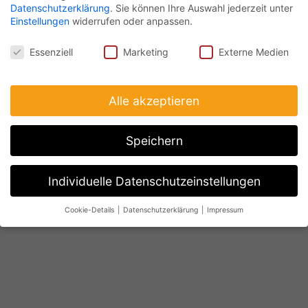
Datenschutzerklärung
.
Sie können Ihre Auswahl jederzeit unter
Einstellungen
widerrufen oder anpassen.
Datenschutz
Essenziell
Marketing
Externe Medien
Alle akzeptieren
Speichern
Individuelle Datenschutzeinstellungen
Cookie-Details
Datenschutzerklärung
Impressum
Datenschutzeinstellungen
Wenn Sie unter 16 Jahre alt sind und Ihre Zustimmung zu
freiwilligen Diensten geben möchten, müssen Sie Ihre
Erziehungsberechtigten um Erlaubnis bitten.
Wir verwenden Cookies und andere Technologien auf unserer