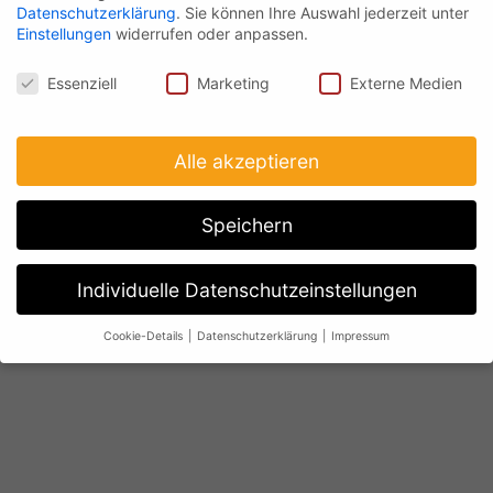
Datenschutzerklärung
.
Sie können Ihre Auswahl jederzeit unter
Einstellungen
widerrufen oder anpassen.
Datenschutz
Essenziell
Marketing
Externe Medien
Alle akzeptieren
Speichern
Individuelle Datenschutzeinstellungen
Cookie-Details
Datenschutzerklärung
Impressum
Datenschutzeinstellungen
Wenn Sie unter 16 Jahre alt sind und Ihre Zustimmung zu
freiwilligen Diensten geben möchten, müssen Sie Ihre
Erziehungsberechtigten um Erlaubnis bitten.
Wir verwenden Cookies und andere Technologien auf unserer