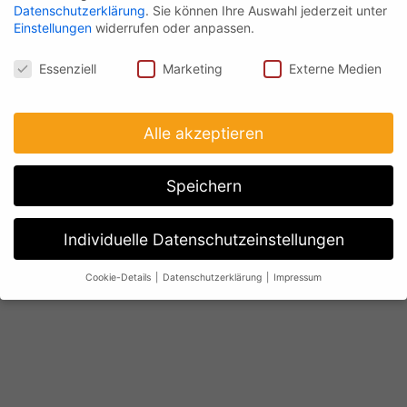
Datenschutzerklärung
.
Sie können Ihre Auswahl jederzeit unter
Einstellungen
widerrufen oder anpassen.
Datenschutz
Essenziell
Marketing
Externe Medien
Alle akzeptieren
Speichern
Individuelle Datenschutzeinstellungen
Cookie-Details
Datenschutzerklärung
Impressum
Datenschutzeinstellungen
Wenn Sie unter 16 Jahre alt sind und Ihre Zustimmung zu
freiwilligen Diensten geben möchten, müssen Sie Ihre
Erziehungsberechtigten um Erlaubnis bitten.
Wir verwenden Cookies und andere Technologien auf unserer