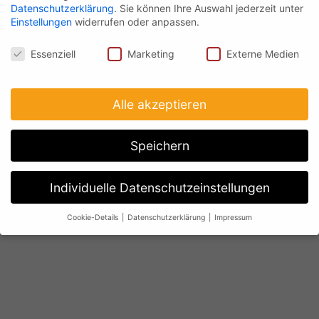
Datenschutzerklärung
.
Sie können Ihre Auswahl jederzeit unter
Einstellungen
widerrufen oder anpassen.
Datenschutz
Essenziell
Marketing
Externe Medien
Alle akzeptieren
Speichern
Individuelle Datenschutzeinstellungen
Cookie-Details
Datenschutzerklärung
Impressum
Datenschutzeinstellungen
Wenn Sie unter 16 Jahre alt sind und Ihre Zustimmung zu
freiwilligen Diensten geben möchten, müssen Sie Ihre
Erziehungsberechtigten um Erlaubnis bitten.
Wir verwenden Cookies und andere Technologien auf unserer