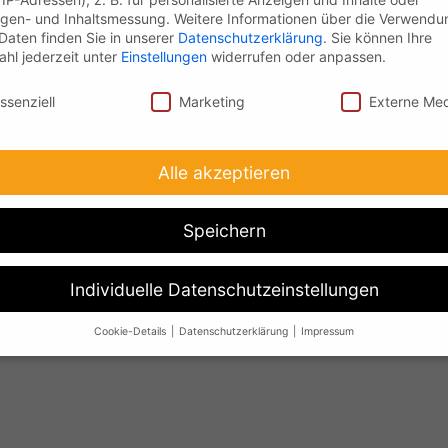
gen- und Inhaltsmessung.
Weitere Informationen über die Verwendu
 Daten finden Sie in unserer
Datenschutzerklärung
.
Sie können Ihre
hl jederzeit unter
Einstellungen
widerrufen oder anpassen.
nschutz
ssenziell
Marketing
Externe Me
Alle akzeptieren
Speichern
Individuelle Datenschutzeinstellungen
Cookie-Details
Datenschutzerklärung
Impressum
Datenschutzeinstellungen
Sie unter 16 Jahre alt sind und Ihre Zustimmung zu freiwilligen Dien
 möchten, müssen Sie Ihre Erziehungsberechtigten um Erlaubnis bit