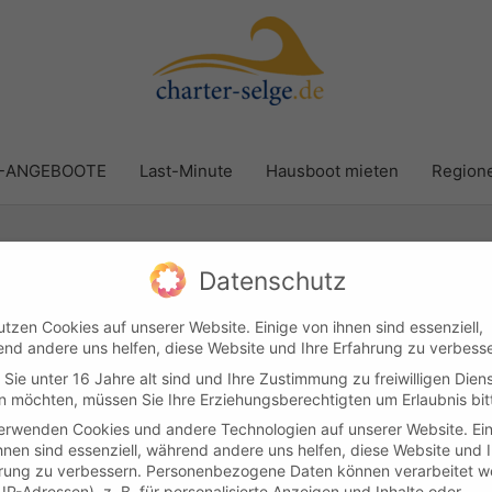
R-ANGEBOOTE
Last-Minute
Hausboot mieten
Region
Datenschutz
utzen Cookies auf unserer Website. Einige von ihnen sind essenziell,
nd andere uns helfen, diese Website und Ihre Erfahrung zu verbesse
Sie unter 16 Jahre alt sind und Ihre Zustimmung zu freiwilligen Dien
Kundenlogin
Kontakt
Impressum & Datenschutz
AGB
 möchten, müssen Sie Ihre Erziehungsberechtigten um Erlaubnis bit
erwenden Cookies und andere Technologien auf unserer Website. Ei
hnen sind essenziell, während andere uns helfen, diese Website und 
yright © 2026
Boot & Yachtcharter Selge
Cookie-Einstellung
rung zu verbessern.
Personenbezogene Daten können verarbeitet w
. IP-Adressen), z. B. für personalisierte Anzeigen und Inhalte oder