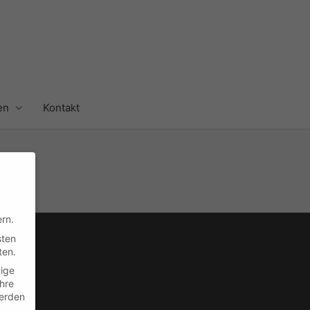
en
Kontakt
rn.
sten
ten.
nige
Ihre
en
erden