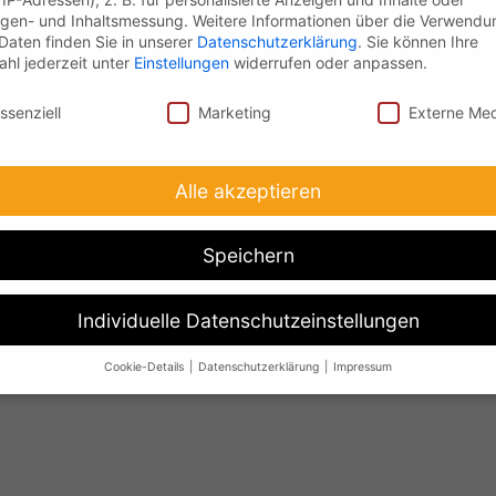
gen- und Inhaltsmessung.
Weitere Informationen über die Verwendu
 Daten finden Sie in unserer
Datenschutzerklärung
.
Sie können Ihre
hl jederzeit unter
Einstellungen
widerrufen oder anpassen.
nschutz
ssenziell
Marketing
Externe Me
Alle akzeptieren
Speichern
Individuelle Datenschutzeinstellungen
Cookie-Details
Datenschutzerklärung
Impressum
Datenschutzeinstellungen
Sie unter 16 Jahre alt sind und Ihre Zustimmung zu freiwilligen Dien
 möchten, müssen Sie Ihre Erziehungsberechtigten um Erlaubnis bit