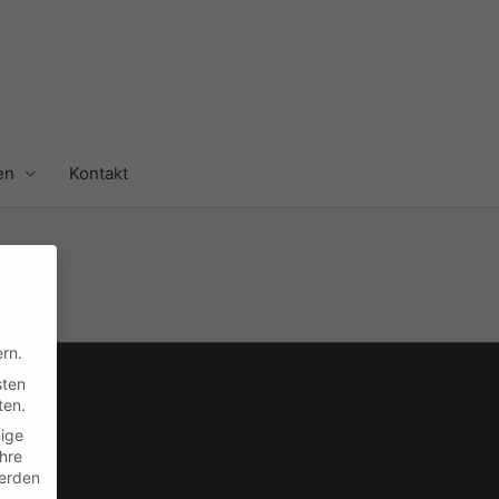
en
Kontakt
rn.
sten
ten.
nige
Ihre
en
erden