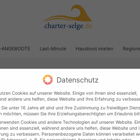
R-ANGEBOOTE
Last-Minute
Hausboot mieten
Region
Datenschutz
utzen Cookies auf unserer Website. Einige von ihnen sind essenziell,
nd andere uns helfen, diese Website und Ihre Erfahrung zu verbesse
Sie unter 16 Jahre alt sind und Ihre Zustimmung zu freiwilligen Dien
Kundenlogin
Kontakt
Impressum & Datenschutz
AGB
 möchten, müssen Sie Ihre Erziehungsberechtigten um Erlaubnis bit
erwenden Cookies und andere Technologien auf unserer Website. Ei
hnen sind essenziell, während andere uns helfen, diese Website und 
yright © 2026
Boot & Yachtcharter Selge
Cookie-Einstellung
rung zu verbessern.
Personenbezogene Daten können verarbeitet w
. IP-Adressen), z. B. für personalisierte Anzeigen und Inhalte oder