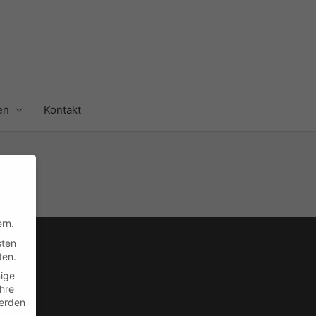
en
Kontakt
rn.
sten
ten.
nige
Ihre
en
erden