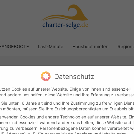
R-ANGEBOOTE
Last-Minute
Hausboot mieten
Region
Datenschutz
utzen Cookies auf unserer Website. Einige von ihnen sind essenziell,
nd andere uns helfen, diese Website und Ihre Erfahrung zu verbesse
Sie unter 16 Jahre alt sind und Ihre Zustimmung zu freiwilligen Dien
Kundenlogin
Kontakt
Impressum & Datenschutz
AGB
 möchten, müssen Sie Ihre Erziehungsberechtigten um Erlaubnis bit
erwenden Cookies und andere Technologien auf unserer Website. Ei
hnen sind essenziell, während andere uns helfen, diese Website und 
yright © 2026
Boot & Yachtcharter Selge
Cookie-Einstellung
rung zu verbessern.
Personenbezogene Daten können verarbeitet w
. IP-Adressen), z. B. für personalisierte Anzeigen und Inhalte oder