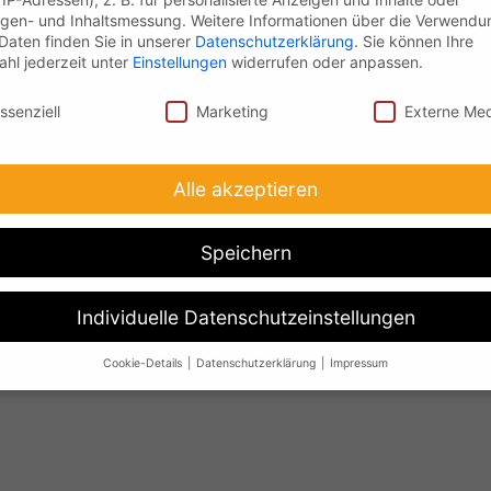
gen- und Inhaltsmessung.
Weitere Informationen über die Verwendu
 Daten finden Sie in unserer
Datenschutzerklärung
.
Sie können Ihre
hl jederzeit unter
Einstellungen
widerrufen oder anpassen.
nschutz
ssenziell
Marketing
Externe Me
Alle akzeptieren
Speichern
Individuelle Datenschutzeinstellungen
Cookie-Details
Datenschutzerklärung
Impressum
Datenschutzeinstellungen
Sie unter 16 Jahre alt sind und Ihre Zustimmung zu freiwilligen Dien
 möchten, müssen Sie Ihre Erziehungsberechtigten um Erlaubnis bit